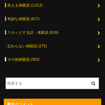
笑える体験談
(1,013)
奇妙な体験談
(817)
スカッとする話・体験談
(618)
忘れらない体験談
(275)
その他体験談
(363)
最近のコメント