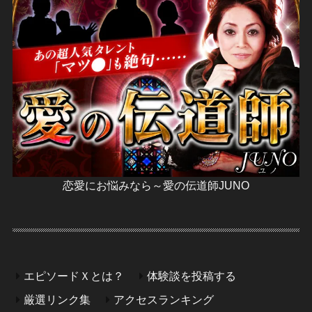
恋愛にお悩みなら～愛の伝道師JUNO
エピソードＸとは？
体験談を投稿する
厳選リンク集
アクセスランキング