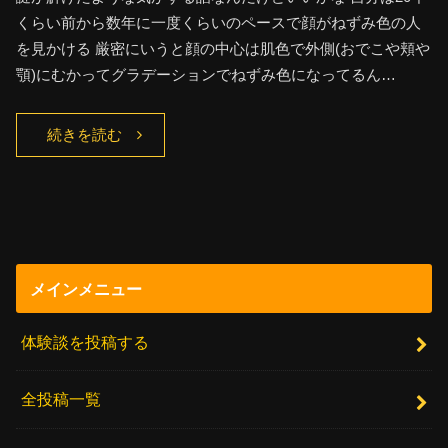
くらい前から数年に一度くらいのペースで顔がねずみ色の人
を見かける 厳密にいうと顔の中心は肌色で外側(おでこや頬や
顎)にむかってグラデーションでねずみ色になってるん…
続きを読む
メインメニュー
体験談を投稿する
全投稿一覧