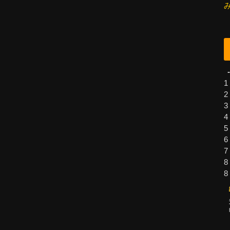
-
1
2
3
4
5
6
7
8
8