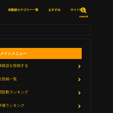
体験談カテゴリー一覧
おすすめ
サイト情報
search
カテゴリー一覧
体験談詳細検索
いいね済みリスト
エピソードＸとは？
サイト更新情報
厳選リンク集
アクセスランキング
お問い合わせ
メインメニュー
体験談を投稿する
全投稿一覧
閲覧数ランキング
評価ランキング