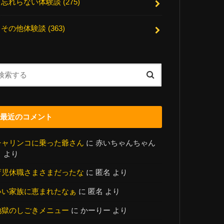
忘れらない体験談
(275)
その他体験談
(363)
最近のコメント
チャリンコに乗った爺さん
に
赤いちゃんちゃん
こ
より
育児休職さまさまだったな
に
匿名
より
いい家族に恵まれたなぁ
に
匿名
より
地獄のしごきメニュー
に
かーりー
より