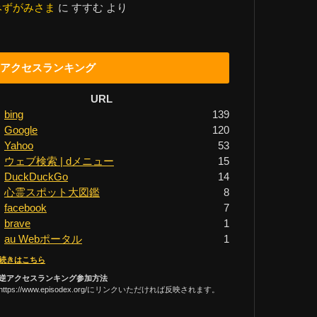
みずがみさま
に
すすむ
より
アクセスランキング
URL
bing
139
Google
120
Yahoo
53
ウェブ検索 | dメニュー
15
DuckDuckGo
14
心霊スポット大図鑑
8
facebook
7
brave
1
au Webポータル
1
続きはこちら
逆アクセスランキング参加方法
https://www.episodex.org/にリンクいただければ反映されます。