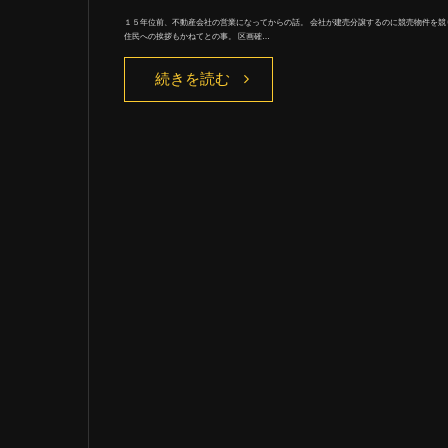
１５年位前、不動産会社の営業になってからの話。 会社が建売分譲するのに競売物件を競
住民への挨拶もかねてとの事。 区画確…
続きを読む