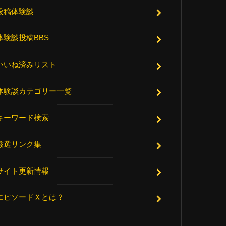
投稿体験談
体験談投稿BBS
いいね済みリスト
体験談カテゴリー一覧
キーワード検索
厳選リンク集
サイト更新情報
エピソードＸとは？