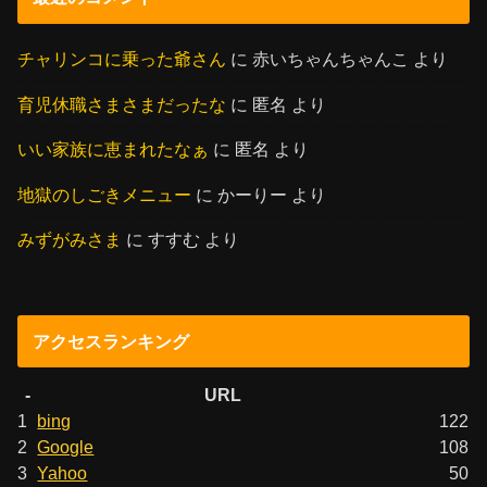
チャリンコに乗った爺さん
に
赤いちゃんちゃんこ
より
育児休職さまさまだったな
に
匿名
より
いい家族に恵まれたなぁ
に
匿名
より
地獄のしごきメニュー
に
かーりー
より
みずがみさま
に
すすむ
より
アクセスランキング
-
URL
1
bing
122
2
Google
108
3
Yahoo
50