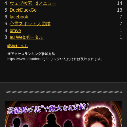
4
ウェブ検索 | dメニュー
14
5
DuckDuckGo
13
6
facebook
7
6
心霊スポット大図鑑
7
8
brave
1
8
au Webポータル
1
続きはこちら
逆アクセスランキング参加方法
https://www.episodex.org/にリンクいただければ反映されます。