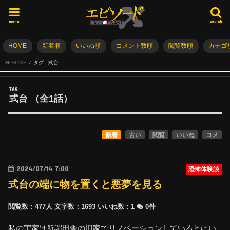
menu
search
HOME
新着順
いいね順
コメント数順
閲覧数順
カテゴ
HOME
タグ : 式台
TAG
式台
（全
1
話）
新着
古い
閲覧
いいね
コメ
2024/07/14 7:00
恐怖体験談
式台の端に物を置くと悪夢を見る
閲覧数：477人
文字数：1693
いいね数：
1
0件
私の実家は所謂田舎の旧家でリノベーションしているとはい