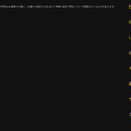
ちの田舎はお墓参りの後に、お墓から提灯に火を点けて本家に徒歩で帰るっていう風習のようなものがあります。