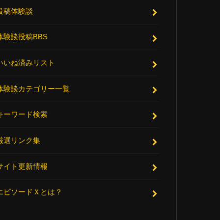
投稿体験談
体験談投稿BBS
いいね済みリスト
体験談カテゴリー一覧
キーワード検索
厳選リンク集
サイト更新情報
エピソードＸとは？