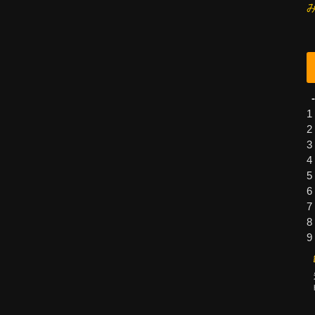
-
1
2
3
4
5
6
7
8
9