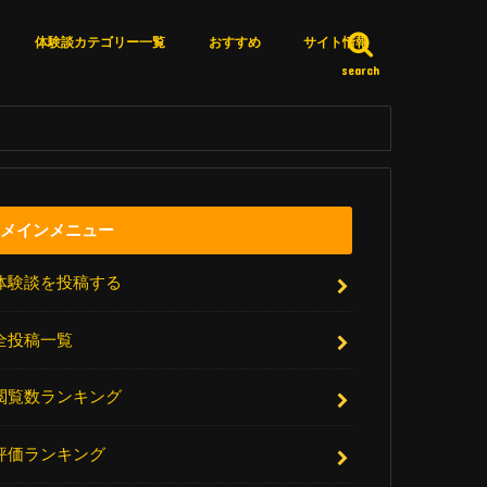
体験談カテゴリー一覧
おすすめ
サイト情報
search
カテゴリー一覧
体験談詳細検索
いいね済みリスト
エピソードＸとは？
サイト更新情報
厳選リンク集
アクセスランキング
お問い合わせ
メインメニュー
体験談を投稿する
全投稿一覧
閲覧数ランキング
評価ランキング