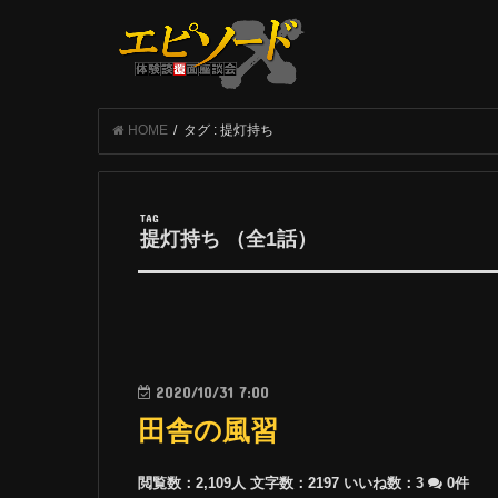
HOME
タグ : 提灯持ち
TAG
提灯持ち
（全
1
話）
2020/10/31 7:00
田舎の風習
閲覧数：2,109人
文字数：2197
いいね数：
3
0件