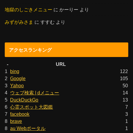
地獄のしごきメニュー
に
かーりー
より
みずがみさま
に
すすむ
より
アクセスランキング
-
URL
1
bing
122
2
Google
105
3
Yahoo
50
4
ウェブ検索 | dメニュー
14
5
DuckDuckGo
13
6
心霊スポット大図鑑
7
7
facebook
3
8
brave
1
8
au Webポータル
1