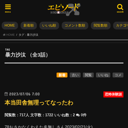
menu
search
HOME
新着順
いいね順
コメント数順
閲覧数順
カテゴ
HOME
タグ : 暴力沙汰
TAG
暴力沙汰
（全
3
話）
新着
古い
閲覧
いいね
コメ
2023/07/06 7:00
恐怖体験談
本当田舎無理ってなったわ
閲覧数：717人
文字数：1722
いいね数：
2
0件
78おさかなくわえた名無しさん2023/02/21(火)