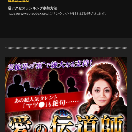
逆アクセスランキング参加方法
https://www.episodex.org/にリンクいただければ反映されます。