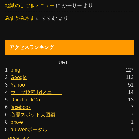
地獄のしごきメニュー
に
かーりー
より
みずがみさま
に
すすむ
より
アクセスランキング
-
URL
1
bing
127
2
Google
113
3
Yahoo
51
4
ウェブ検索 | dメニュー
14
5
DuckDuckGo
13
6
facebook
7
6
心霊スポット大図鑑
7
8
brave
1
8
au Webポータル
1
続きはこちら