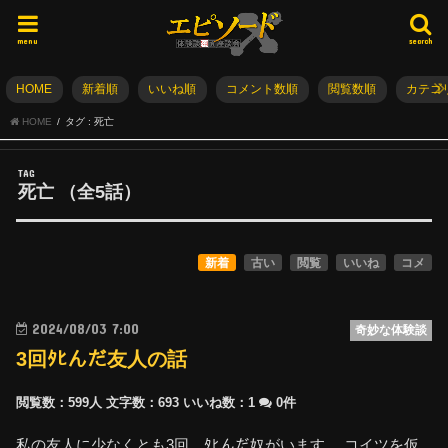
menu
search
HOME
新着順
いいね順
コメント数順
閲覧数順
カテゴ
HOME
タグ : 死亡
TAG
死亡
（全
5
話）
新着
古い
閲覧
いいね
コメ
2024/08/03 7:00
奇妙な体験談
3回ﾀﾋんだ友人の話
閲覧数：599人
文字数：693
いいね数：
1
0件
私の友人に少なくとも3回、ﾀﾋんだ奴がいます。 コイツを仮