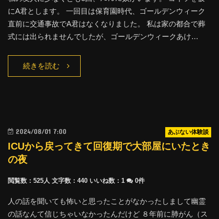
にA君とします。 一回目は保育園時代、ゴールデンウィーク
直前に交通事故でA君はなくなりました。 私は家の都合で葬
式には出られませんでしたが、ゴールデンウィークあけ…
続きを読む
2024/08/01 7:00
あぶない体験談
ICUから戻ってきて回復期で大部屋にいたとき
の夜
閲覧数：525人
文字数：440
いいね数：
1
0件
人の話を聞いても怖いと思ったことがなかったしまして幽霊
の話なんて信じちゃいなかったんだけど ８年前に肺がん（ス