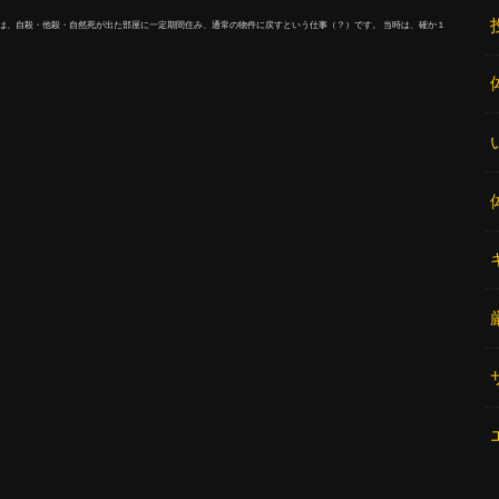
は、自殺・他殺・自然死が出た部屋に一定期間住み、通常の物件に戻すという仕事（？）です。 当時は、確か１