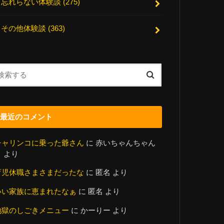
忘れらない体験談
(275)
その他体験談
(363)
最近のコメント
チャリンコに乗った爺さん
に
赤いちゃんちゃん
こ
より
育児休職さまさまだったな
に
匿名
より
いい家族に恵まれたなぁ
に
匿名
より
地獄のしごきメニュー
に
かーりー
より