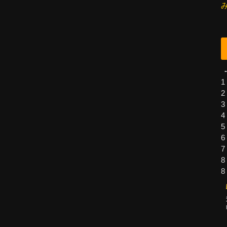
-
1
2
3
4
5
6
7
8
8