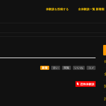
体験談を投稿する
全体験談一覧 新着順
全体験談一覧 新着順
いいね順
閲覧数順
コメント数順
新着
古い
閲覧
いいね
コメ
恐怖体験談