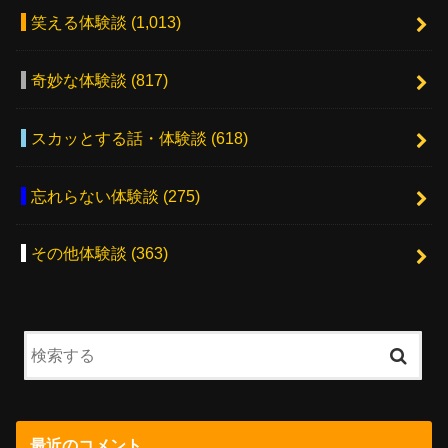
笑える体験談
(1,013)
奇妙な体験談
(817)
スカッとする話・体験談
(618)
忘れらない体験談
(275)
その他体験談
(363)
最近のコメント