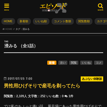
menu
search
HOME
新着順
いいね順
コメント数順
閲覧数順
カテゴ
HOME
タグ : 浸みる
TAG
浸みる
（全
1
話）
新着
古い
閲覧
いいね
コメ
2017/07/25 7:00
あぶない体験談
男性用ひげそりで産毛を剃ってたら
閲覧数：2,109人
文字数：252
いいね数：
0
1件
では私のちょっと痛い話。 風呂場にあった男性用ひげそりで