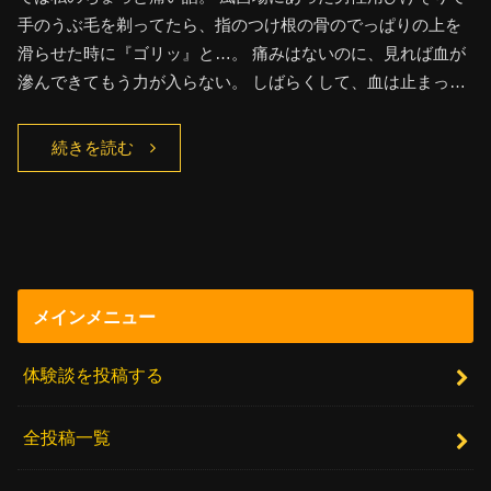
手のうぶ毛を剃ってたら、指のつけ根の骨のでっぱりの上を
滑らせた時に『ゴリッ』と…。 痛みはないのに、見れば血が
滲んできてもう力が入らない。 しばらくして、血は止まっ…
続きを読む
メインメニュー
体験談を投稿する
全投稿一覧