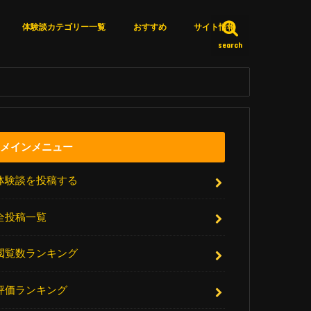
体験談カテゴリー一覧
おすすめ
サイト情報
search
カテゴリー一覧
体験談詳細検索
いいね済みリスト
エピソードＸとは？
サイト更新情報
厳選リンク集
アクセスランキング
お問い合わせ
メインメニュー
体験談を投稿する
全投稿一覧
閲覧数ランキング
評価ランキング