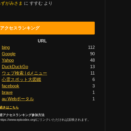
みずがみさま
に
すすむ
より
アクセスランキング
URL
bing
112
Google
90
Yahoo
48
DuckDuckGo
13
ウェブ検索 | dメニュー
11
心霊スポット大図鑑
6
facebook
3
brave
1
au Webポータル
1
続きはこちら
逆アクセスランキング参加方法
https://www.episodex.org/にリンクいただければ反映されます。