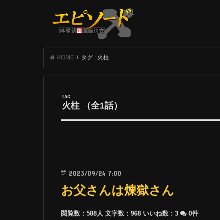
HOME
タグ : 火柱
TAG
火柱
（全
1
話）
2023/09/24 7:00
お父さんは煉獄さん
閲覧数：588人
文字数：968
いいね数：
3
0件