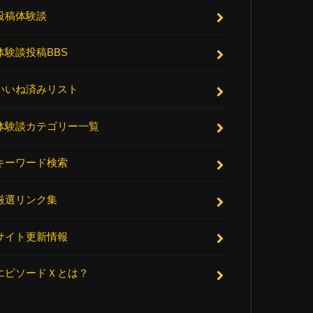
投稿体験談
体験談投稿BBS
いいね済みリスト
体験談カテゴリー一覧
キーワード検索
厳選リンク集
サイト更新情報
エピソードＸとは？