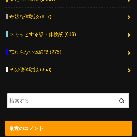
奇妙な体験談
(817)
スカッとする話・体験談
(618)
忘れらない体験談
(275)
その他体験談
(363)
最近のコメント