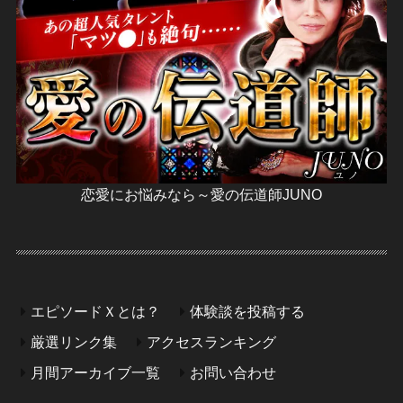
恋愛にお悩みなら～愛の伝道師JUNO
エピソードＸとは？
体験談を投稿する
厳選リンク集
アクセスランキング
月間アーカイブ一覧
お問い合わせ