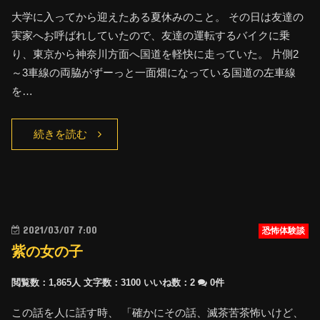
大学に入ってから迎えたある夏休みのこと。 その日は友達の
実家へお呼ばれしていたので、友達の運転するバイクに乗
り、東京から神奈川方面へ国道を軽快に走っていた。 片側2
～3車線の両脇がずーっと一面畑になっている国道の左車線
を…
続きを読む
2021/03/07 7:00
恐怖体験談
紫の女の子
閲覧数：1,865人
文字数：3100
いいね数：
2
0件
この話を人に話す時、 「確かにその話、滅茶苦茶怖いけど、