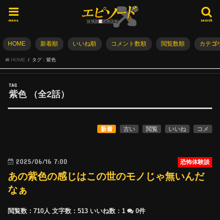
menu
search
HOME
新着順
いいね順
コメント数順
閲覧数順
カテゴ
HOME
タグ : 紫色
TAG
紫色
（全
2
話）
新着
古い
閲覧
いいね
コメ
2025/06/16 7:00
恐怖体験談
あの紫色の感じはこの世のモノじゃ無いんだ
なぁ
閲覧数：710人
文字数：513
いいね数：
1
0件