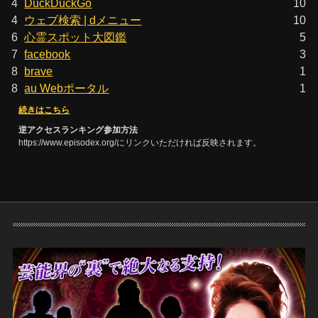
4
DuckDuckGo
10
4
ウェブ検索 | dメニュー
10
6
心霊スポット大図鑑
5
7
facebook
3
8
brave
1
8
au Webポータル
1
続きはこちら
逆アクセスランキング参加方法
https://www.episodex.org/にリンクいただければ反映されます。