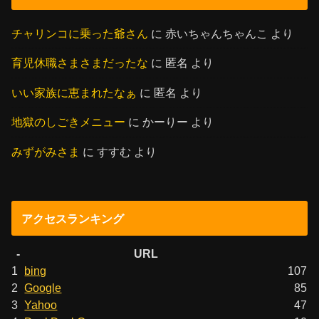
チャリンコに乗った爺さん
に
赤いちゃんちゃんこ
より
育児休職さまさまだったな
に
匿名
より
いい家族に恵まれたなぁ
に
匿名
より
地獄のしごきメニュー
に
かーりー
より
みずがみさま
に
すすむ
より
アクセスランキング
-
URL
1
bing
107
2
Google
85
3
Yahoo
47