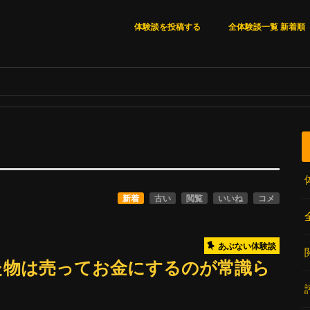
体験談を投稿する
全体験談一覧 新着順
全体験談一覧 新着順
いいね順
閲覧数順
コメント数順
新着
古い
閲覧
いいね
コメ
あぶない体験談
た物は売ってお金にするのが常識ら