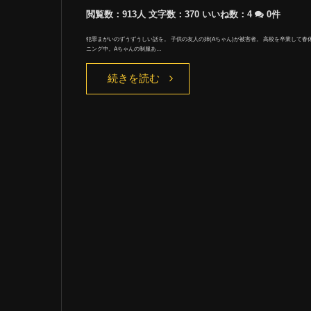
閲覧数：913人
文字数：370
いいね数：
4
0件
犯罪まがいのずうずうしい話を。 子供の友人の姉(Aちゃん)が被害者。 高校を卒業して春
ニング中。Aちゃんの制服あ…
続きを読む