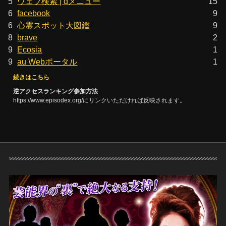
5
ウェブ検索 | dメニュー
15
6
facebook
9
6
心霊スポット大図鑑
9
8
brave
2
9
Ecosia
1
9
au Webポータル
1
続きはこちら
逆アクセスランキング参加方法
https://www.episodex.org/にリンクいただければ反映されます。