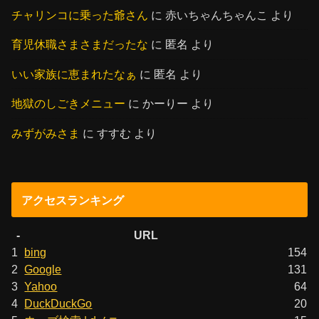
チャリンコに乗った爺さん
に
赤いちゃんちゃんこ
より
育児休職さまさまだったな
に
匿名
より
いい家族に恵まれたなぁ
に
匿名
より
地獄のしごきメニュー
に
かーりー
より
みずがみさま
に
すすむ
より
アクセスランキング
-
URL
1
bing
154
2
Google
131
3
Yahoo
64
4
DuckDuckGo
20