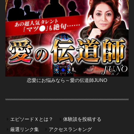
恋愛にお悩みなら～愛の伝道師JUNO
エピソードＸとは？
体験談を投稿する
厳選リンク集
アクセスランキング