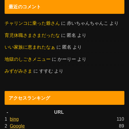
最近のコメント
チャリンコに乗った爺さん
に
赤いちゃんちゃんこ
より
育児休職さまさまだったな
に
匿名
より
いい家族に恵まれたなぁ
に
匿名
より
地獄のしごきメニュー
に
かーりー
より
みずがみさま
に
すすむ
より
アクセスランキング
-
URL
1
bing
110
2
Google
89