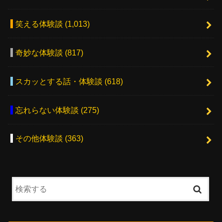
笑える体験談
(1,013)
奇妙な体験談
(817)
スカッとする話・体験談
(618)
忘れらない体験談
(275)
その他体験談
(363)