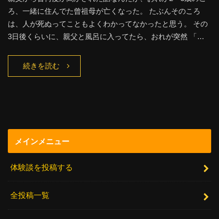
ろ、一緒に住んでた曾祖母が亡くなった。 たぶんそのころ
は、人が死ぬってこともよくわかってなかったと思う。 その
3日後くらいに、親父と風呂に入ってたら、おれが突然 「…
続きを読む
メインメニュー
体験談を投稿する
全投稿一覧