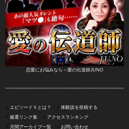
恋愛にお悩みなら～愛の伝道師JUNO
エピソードＸとは？
体験談を投稿する
厳選リンク集
アクセスランキング
月間アーカイブ一覧
お問い合わせ