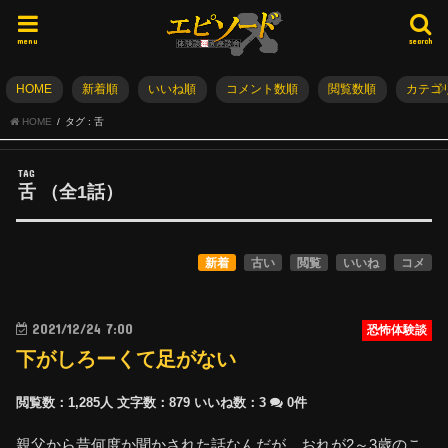
menu
search
HOME
新着順
いいね順
コメント数順
閲覧数順
カテゴ
HOME
タグ : 舌
TAG
舌
（全
1
話）
新着
古い
閲覧
いいね
コメ
2021/12/24 7:00
恐怖体験談
下がしろーくて足がない
閲覧数：1,285人
文字数：879
いいね数：
3
0件
親父から昔何度か聞かされた話なんだが、おれが2～3歳のこ