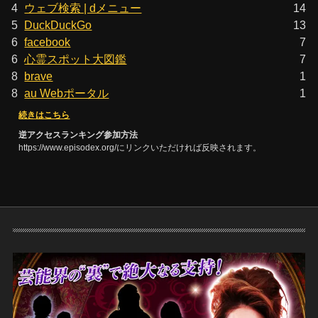
4
ウェブ検索 | dメニュー
14
5
DuckDuckGo
13
6
facebook
7
6
心霊スポット大図鑑
7
8
brave
1
8
au Webポータル
1
続きはこちら
逆アクセスランキング参加方法
https://www.episodex.org/にリンクいただければ反映されます。