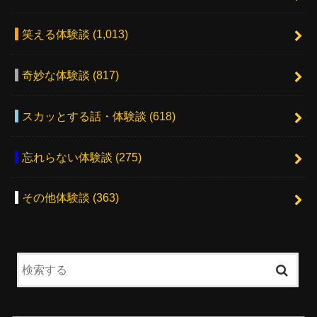
笑える体験談
(1,013)
奇妙な体験談
(817)
スカッとする話・体験談
(618)
忘れらない体験談
(275)
その他体験談
(363)