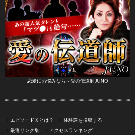
恋愛にお悩みなら～愛の伝道師JUNO
エピソードＸとは？
体験談を投稿する
厳選リンク集
アクセスランキング