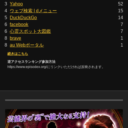
3
Yahoo
52
4
ウェブ検索 | dメニュー
15
5
DuckDuckGo
14
6
facebook
7
6
心霊スポット大図鑑
7
8
brave
1
8
au Webポータル
1
続きはこちら
逆アクセスランキング参加方法
https://www.episodex.org/にリンクいただければ反映されます。