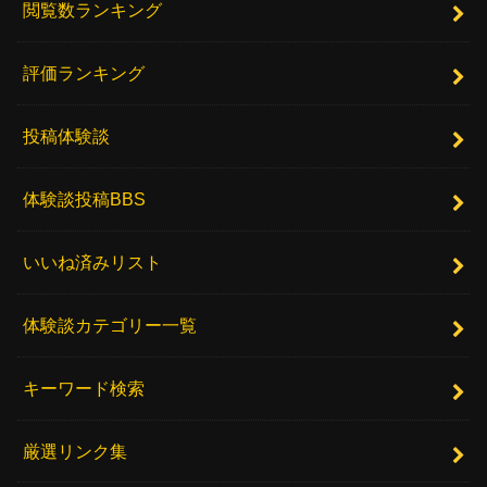
閲覧数ランキング
評価ランキング
投稿体験談
体験談投稿BBS
いいね済みリスト
体験談カテゴリー一覧
キーワード検索
厳選リンク集