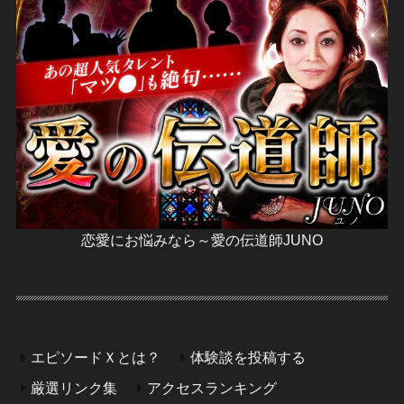
恋愛にお悩みなら～愛の伝道師JUNO
エピソードＸとは？
体験談を投稿する
厳選リンク集
アクセスランキング