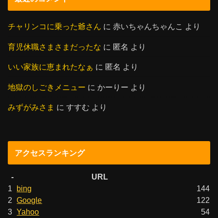
チャリンコに乗った爺さん
に
赤いちゃんちゃんこ
より
育児休職さまさまだったな
に
匿名
より
いい家族に恵まれたなぁ
に
匿名
より
地獄のしごきメニュー
に
かーりー
より
みずがみさま
に
すすむ
より
アクセスランキング
-
URL
1
bing
144
2
Google
122
3
Yahoo
54