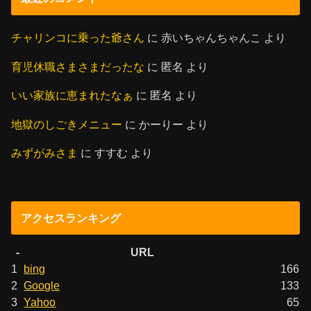
チャリンコに乗った爺さん
に
赤いちゃんちゃんこ
より
育児休職さまさまだったな
に
匿名
より
いい家族に恵まれたなぁ
に
匿名
より
地獄のしごきメニュー
に
かーりー
より
みずがみさま
に
すすむ
より
アクセスランキング
-
URL
1
bing
166
2
Google
133
3
Yahoo
65