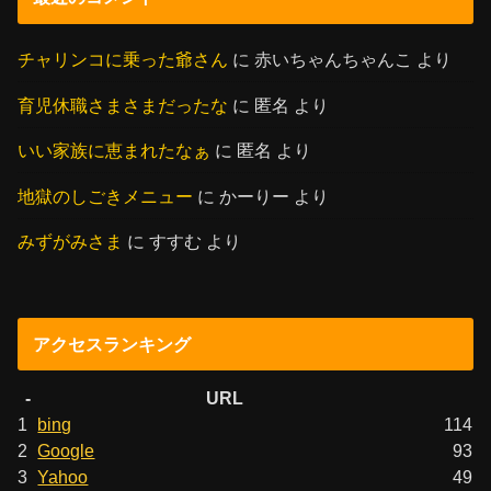
チャリンコに乗った爺さん
に
赤いちゃんちゃんこ
より
育児休職さまさまだったな
に
匿名
より
いい家族に恵まれたなぁ
に
匿名
より
地獄のしごきメニュー
に
かーりー
より
みずがみさま
に
すすむ
より
アクセスランキング
-
URL
1
bing
114
2
Google
93
3
Yahoo
49