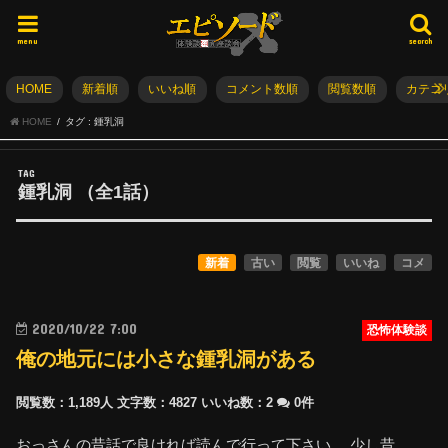
menu
search
HOME
新着順
いいね順
コメント数順
閲覧数順
カテゴ
HOME
タグ : 鍾乳洞
TAG
鍾乳洞
（全
1
話）
新着
古い
閲覧
いいね
コメ
2020/10/22 7:00
恐怖体験談
俺の地元には小さな鍾乳洞がある
閲覧数：1,189人
文字数：4827
いいね数：
2
0件
おっさんの昔話で良ければ読んで行って下さい。 少し昔……