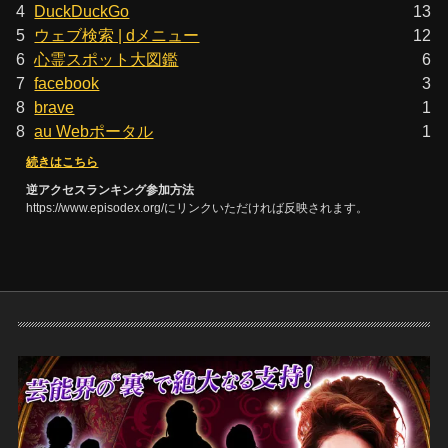
4
DuckDuckGo
13
5
ウェブ検索 | dメニュー
12
6
心霊スポット大図鑑
6
7
facebook
3
8
brave
1
8
au Webポータル
1
続きはこちら
逆アクセスランキング参加方法
https://www.episodex.org/にリンクいただければ反映されます。