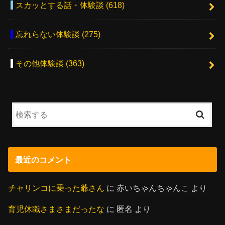
スカッとする話・体験談
(618)
忘れらない体験談
(275)
その他体験談
(363)
最近のコメント
チャリンコに乗った爺さん
に
赤いちゃんちゃんこ
より
育児休職さまさまだったな
に
匿名
より