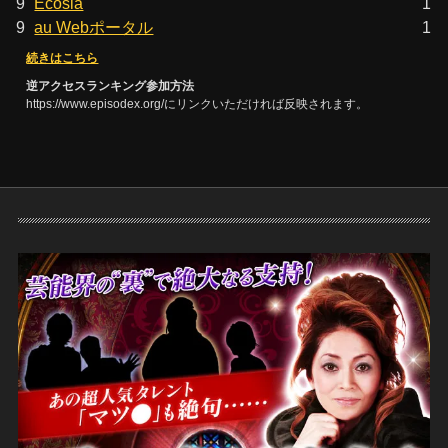
9
Ecosia
1
9
au Webポータル
1
続きはこちら
逆アクセスランキング参加方法
https://www.episodex.org/にリンクいただければ反映されます。