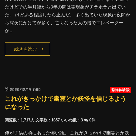
だけどその半月後から3年の間は霊現象がチラホラと出てい
た。 けどある程度したら止んだ。 多く出ていた現象は夜間か
ら深夜にかけてが多く、亡くなった人の階でエレベーター
が…
続きを読む
2020/12/19 7:00
恐怖体験談
これがきっかけで幽霊とか妖怪を信じるよう
になった
閲覧数：1,717人
文字数：1657
いいね数：
3
0件
俺が子供の頃にあった怖い話。 これがきっかけで幽霊とか妖