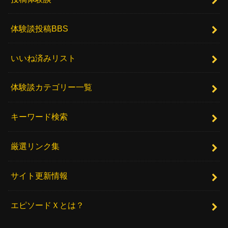
体験談投稿BBS
いいね済みリスト
体験談カテゴリー一覧
キーワード検索
厳選リンク集
サイト更新情報
エピソードＸとは？