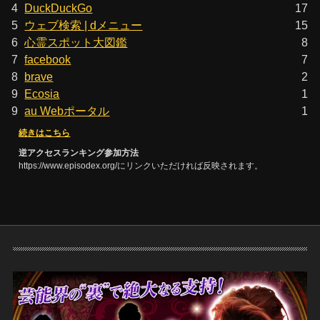
4
DuckDuckGo
17
5
ウェブ検索 | dメニュー
15
6
心霊スポット大図鑑
8
7
facebook
7
8
brave
2
9
Ecosia
1
9
au Webポータル
1
続きはこちら
逆アクセスランキング参加方法
https://www.episodex.org/にリンクいただければ反映されます。