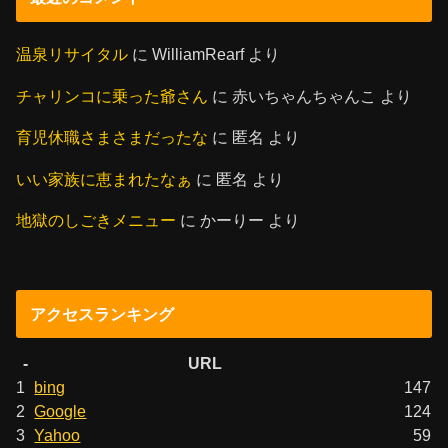
温泉リサイタル
に
WilliamRearf
より
チャリンコに乗った爺さん
に
赤いちゃんちゃんこ
より
育児休職さまさまだったな
に
匿名
より
いい家族に恵まれたなぁ
に
匿名
より
地獄のしごきメニュー
に
かーりー
より
アクセスランキング
-
URL
1
bing
147
2
Google
124
3
Yahoo
59