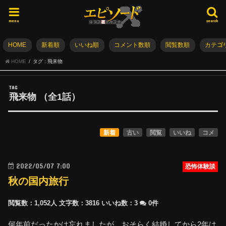
menu
search
HOME
新着順
いいね順
コメント数順
閲覧数順
カテゴ
HOME
タグ : 飛来物
TAG
飛来物
（全
1
話）
新着
古い
閲覧
いいね
コメ
2022/05/07 7:00
恐怖体験談
秋の国内旅行
閲覧数：1,052人
文字数：3816
いいね数：
3
0件
何年前だったかは忘れましたが、おそらく結婚してから2年は