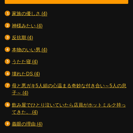
家族の優しさ
(4)
神様みたい
(4)
反抗期
(4)
本物のいい男
(4)
うたた寝
(4)
壊れたDS
(4)
母と悪ガキ5人組の心温まる奇妙な付き合い～5人の息
子～
(4)
飲み屋でひとり泣いていたら店員がホットミルク持っ
てきた。
(4)
義眼の理由
(4)