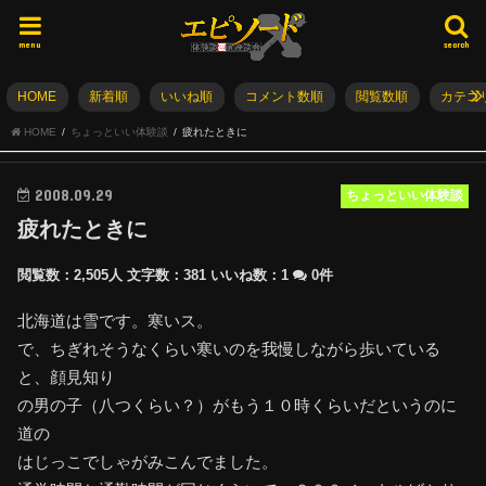
menu
search
HOME
新着順
いいね順
コメント数順
閲覧数順
カテゴ
HOME
ちょっといい体験談
疲れたときに
2008.09.29
ちょっといい体験談
疲れたときに
閲覧数：2,505人
文字数：381
いいね数：
1
0件
北海道は雪です。寒いス。
で、ちぎれそうなくらい寒いのを我慢しながら歩いている
と、顔見知り
の男の子（八つくらい？）がもう１０時くらいだというのに
道の
はじっこでしゃがみこんでました。