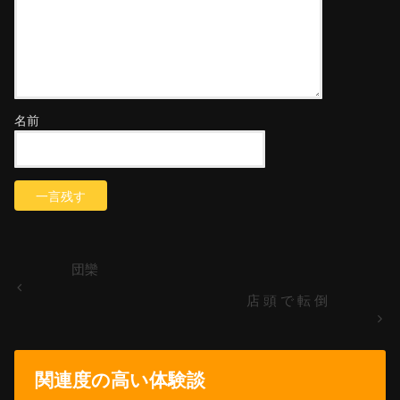
名前
団欒
店 頭 で 転 倒
関連度の高い体験談