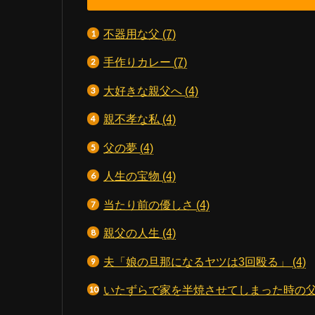
不器用な父
(7)
手作りカレー
(7)
大好きな親父へ
(4)
親不孝な私
(4)
父の夢
(4)
人生の宝物
(4)
当たり前の優しさ
(4)
親父の人生
(4)
夫「娘の旦那になるヤツは3回殴る」
(4)
いたずらで家を半焼させてしまった時の