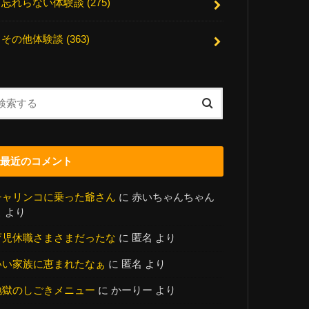
忘れらない体験談
(275)
その他体験談
(363)
最近のコメント
チャリンコに乗った爺さん
に
赤いちゃんちゃん
こ
より
育児休職さまさまだったな
に
匿名
より
いい家族に恵まれたなぁ
に
匿名
より
地獄のしごきメニュー
に
かーりー
より