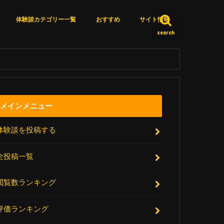
体験談カテゴリー一覧
おすすめ
サイト情報
search
カテゴリー一覧
体験談詳細検索
いいね済みリスト
エピソードＸとは？
サイト更新情報
厳選リンク集
アクセスランキング
お問い合わせ
メインメニュー
体験談を投稿する
全投稿一覧
閲覧数ランキング
評価ランキング