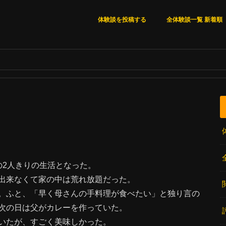
体験談を投稿する
全体験談一覧 新着順
全体験談一覧 新着順
いいね順
閲覧数順
コメント数順
の2人きりの生活となった。
出来なくて家の中は荒れ放題だった。
。ふと、「早く母さんの手料理が食べたい」と独り言の
次の日は父がカレーを作っていた。
いたが、すごく美味しかった。