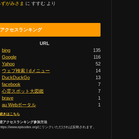
みずがみさま
に
すすむ
より
アクセスランキング
URL
bing
135
Google
116
Yahoo
52
ウェブ検索 | dメニュー
14
DuckDuckGo
13
facebook
7
心霊スポット大図鑑
7
brave
1
au Webポータル
1
続きはこちら
逆アクセスランキング参加方法
https://www.episodex.org/にリンクいただければ反映されます。