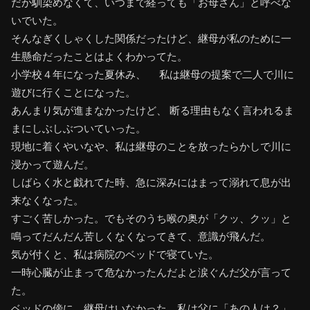
だか馴染めなくて、いつまで経っても「お母さん」と呼べな
いでいた。
そんなぎくしゃくした関係だったけど、継母が私のために一
生懸命だったことはよくわかってた。
小学校４年になった夏休み、 私は継母の提案で二人で川に
遊びに行くことになった。
あんまり気が進まなかったけど、 断る理由もなく言われるま
まにしぶしぶついていった。
現地に着くやいなや、私は継母のことを放ったらかしで川に
浸かって遊んだ。
しばらく水と戯れてた時、急に深みにはまって溺れて息が出
来なくなった。
すごく苦しかった。でもそのうち喉の奥が「クッ、クッ」と
鳴ってだんだん苦しくなくなってきて、意識が飛んだ。
気が付くと、私は病院のベッドで寝ていた。
一時心臓が止まって危なかったんだよと涙ぐんだ父が言って
た。
ベッドの傍に、継母はいなかった。私は父に「あの人は？」