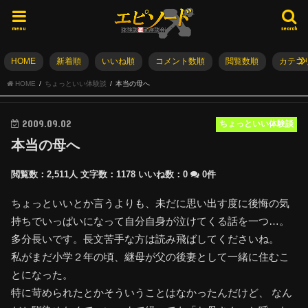
menu
search
HOME
新着順
いいね順
コメント数順
閲覧数順
カテゴ
HOME
ちょっといい体験談
本当の母へ
2009.09.02
ちょっといい体験談
本当の母へ
閲覧数：2,511人
文字数：1178
いいね数：
0
0件
ちょっといいとか言うよりも、未だに思い出す度に後悔の気
持ちでいっぱいになって自分自身が泣けてくる話を一つ…。
多分長いです。長文苦手な方は読み飛ばしてくださいね。
私がまだ小学２年の頃、継母が父の後妻として一緒に住むこ
とになった。
特に苛められたとかそういうことはなかったんだけど、 なん