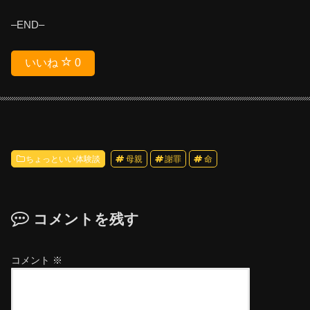
–END–
いいね
0
ちょっといい体験談
母親
謝罪
命
コメントを残す
コメント
※