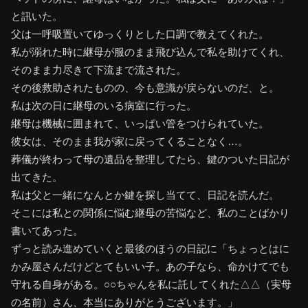
と訊いた。
父は一呼吸置いてゆっくりとした口調で教えてくれた。
私が溺れた時に継母が服のまま飛び込んで私を助けてくれ、
そのまま力尽きて下流まで流された。
その後救助されたものの、今も意識が戻らないのだ、と。
私は次の日に継母のいる病室に行った。
継母は機械に囲まれて、いっぱい管をつけられていた。
彼女は、そのまま我が家に戻ってくることなく…。
葬儀が終わって母の遺品を整理してたら、鍵のついた日記が
出てきた。
私は父と一緒になんとか鍵を探し当てて、日記を読んだ。
そこには私との関係に悩む継母の苦悩など、私のことばかり
書いてあった。
ずっと読み進めていくと最後のほうの日記に「ちょっとはに
かみ屋さんだけどとてもいい子。あの子なら、命かけてでも
守れる自身がある。○○ちゃんを私に託してくれた△△（実母
の名前）さん、本当にありがとうございます。」