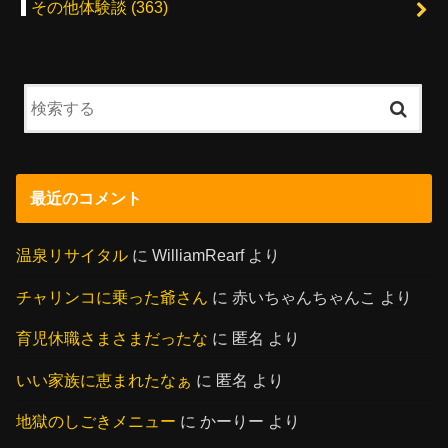
その他体験談
(363)
最近のコメント
温泉リサイタル
に
WilliamRearf
より
チャリンコに乗った爺さん
に
赤いちゃんちゃんこ
より
育児休職さまさまだったな
に
匿名
より
いい家族に恵まれたなぁ
に
匿名
より
地獄のしごきメニュー
に
かーりー
より