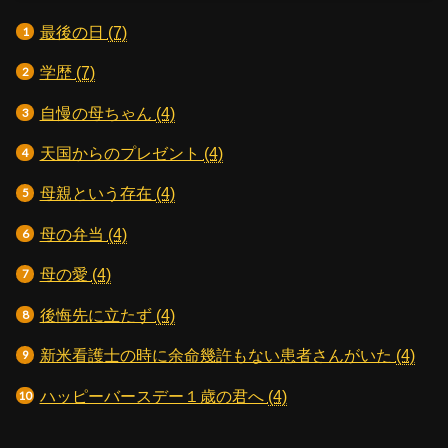
最後の日
(7)
学歴
(7)
自慢の母ちゃん
(4)
天国からのプレゼント
(4)
母親という存在
(4)
母の弁当
(4)
母の愛
(4)
後悔先に立たず
(4)
新米看護士の時に余命幾許もない患者さんがいた
(4)
ハッピーバースデー１歳の君へ
(4)