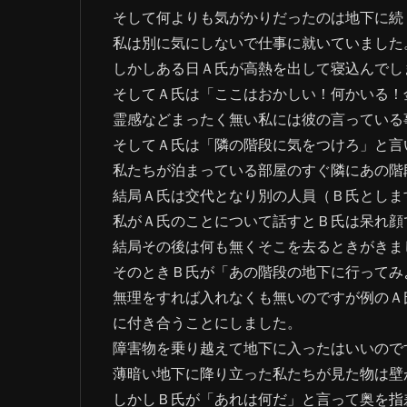
そして何よりも気がかりだったのは地下に続
私は別に気にしないで仕事に就いていました
しかしある日Ａ氏が高熱を出して寝込んでし
そしてＡ氏は「ここはおかしい！何かいる！
霊感などまったく無い私には彼の言っている
そしてＡ氏は「隣の階段に気をつけろ」と言
私たちが泊まっている部屋のすぐ隣にあの階
結局Ａ氏は交代となり別の人員（Ｂ氏としま
私がＡ氏のことについて話すとＢ氏は呆れ顔
結局その後は何も無くそこを去るときがきま
そのときＢ氏が「あの階段の地下に行ってみ
無理をすれば入れなくも無いのですが例のＡ
に付き合うことにしました。
障害物を乗り越えて地下に入ったはいいので
薄暗い地下に降り立った私たちが見た物は壁
しかしＢ氏が「あれは何だ」と言って奥を指