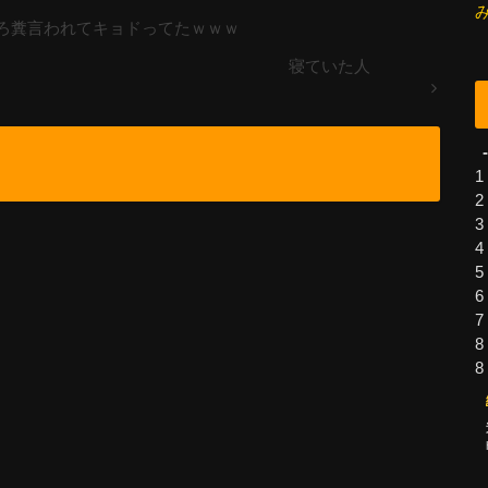
ろ糞言われてキョドってたｗｗｗ
寝ていた人
-
1
2
3
4
5
6
7
8
8