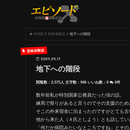
HOME
恐怖体験談
地下への階段
恐怖体験談
2009.09.17
地下への階段
閲覧数：2,575人
文字数：946
いいね数：
0
0件
数年前私が特別国家公務員だった頃の話。
練馬で祭りがあると言うのでその支援のため
そこの外来宿舎に泊まったのですがとても古
他から来た人（Ａ氏としよう）とも話してい
「何だか病院みたいなところですね」とその