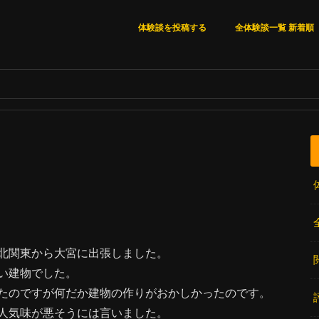
体験談を投稿する
全体験談一覧 新着順
全体験談一覧 新着順
いいね順
閲覧数順
コメント数順
北関東から大宮に出張しました。
い建物でした。
たのですが何だか建物の作りがおかしかったのです。
人気味が悪そうには言いました。