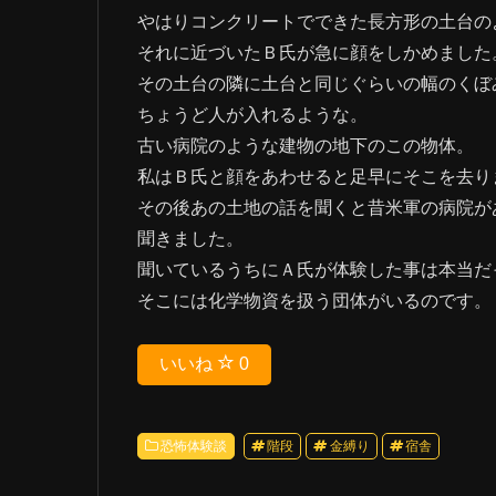
やはりコンクリートでできた長方形の土台の
それに近づいたＢ氏が急に顔をしかめました
その土台の隣に土台と同じぐらいの幅のくぼ
ちょうど人が入れるような。
古い病院のような建物の地下のこの物体。
私はＢ氏と顔をあわせると足早にそこを去り
その後あの土地の話を聞くと昔米軍の病院が
聞きました。
聞いているうちにＡ氏が体験した事は本当だ
そこには化学物資を扱う団体がいるのです。
いいね
0
恐怖体験談
階段
金縛り
宿舎