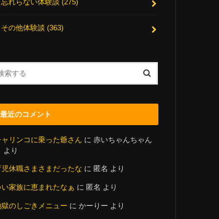
忘れらない体験談
(275)
その他体験談
(363)
最近のコメント
チャリンコに乗った爺さん
に
赤いちゃんちゃん
こ
より
育児休職さまさまだったな
に
匿名
より
いい家族に恵まれたなぁ
に
匿名
より
地獄のしごきメニュー
に
かーりー
より