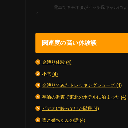
電車でキモオタがビッチ風ギャルにぼ
関連度の高い体験談
金縛り体験
(4)
小窓
(4)
金縛りでみたトレッキングシューズ
(4)
卒論の調査で東北のホテルに泊まった
(4)
ビデオに映っていた階段
(4)
霊と姉ちゃんの話
(4)