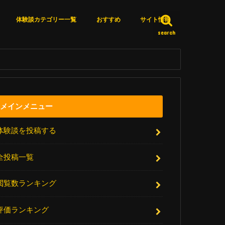
体験談カテゴリー一覧
おすすめ
サイト情報
search
カテゴリー一覧
体験談詳細検索
いいね済みリスト
エピソードＸとは？
サイト更新情報
厳選リンク集
アクセスランキング
お問い合わせ
メインメニュー
体験談を投稿する
全投稿一覧
閲覧数ランキング
評価ランキング