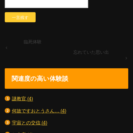
臨死体験
忘れていた思い出
関連度の高い体験談
謎教官
(4)
何故ですおとうさん…
(4)
宇宙との交信
(4)