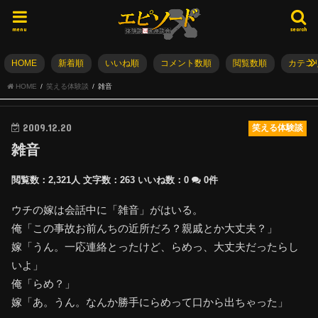
menu
search
HOME
新着順
いいね順
コメント数順
閲覧数順
カテゴ
HOME
笑える体験談
雑音
2009.12.20
笑える体験談
雑音
閲覧数：2,321人
文字数：263
いいね数：
0
0件
ウチの嫁は会話中に「雑音」がはいる。
俺「この事故お前んちの近所だろ？親戚とか大丈夫？」
嫁「うん。一応連絡とったけど、らめっ、大丈夫だったらし
いよ」
俺「らめ？」
嫁「あ。うん。なんか勝手にらめって口から出ちゃった」