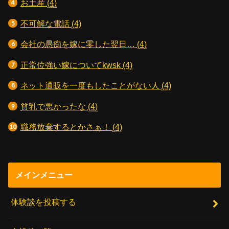
お土産
(4)
不可解な電話
(4)
会社の愚痴を嫁に零した翌日…
(4)
正常位強い嫁についてkwsk
(4)
ネット通販を一度もしたことがない人
(4)
貧乳で悪かったな
(4)
職務放棄するとかさぁ！
(4)
メインメニュー
体験談を投稿する