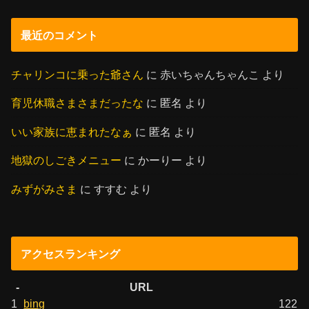
最近のコメント
チャリンコに乗った爺さん
に
赤いちゃんちゃんこ
より
育児休職さまさまだったな
に
匿名
より
いい家族に恵まれたなぁ
に
匿名
より
地獄のしごきメニュー
に
かーりー
より
みずがみさま
に
すすむ
より
アクセスランキング
-
URL
1
bing
122