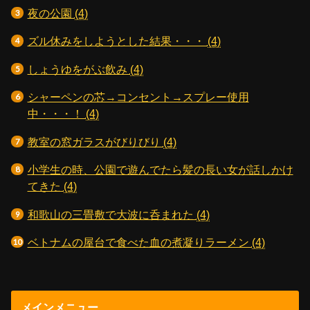
夜の公園
(4)
ズル休みをしようとした結果・・・
(4)
しょうゆをがぶ飲み
(4)
シャーペンの芯→コンセント→スプレー使用
中・・・！
(4)
教室の窓ガラスがびりびり
(4)
小学生の時、公園で遊んでたら髪の長い女が話しかけ
てきた
(4)
和歌山の三畳敷で大波に呑まれた
(4)
ベトナムの屋台で食べた血の煮凝りラーメン
(4)
メインメニュー