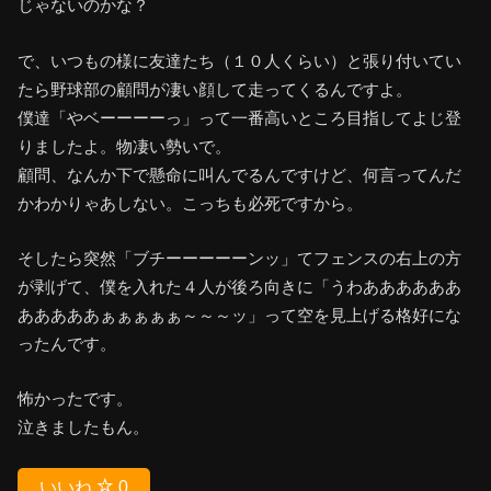
じゃないのかな？
で、いつもの様に友達たち（１０人くらい）と張り付いてい
たら野球部の顧問が凄い顔して走ってくるんですよ。
僕達「やベーーーーっ」って一番高いところ目指してよじ登
りましたよ。物凄い勢いで。
顧問、なんか下で懸命に叫んでるんですけど、何言ってんだ
かわかりゃあしない。こっちも必死ですから。
そしたら突然「ブチーーーーーンッ」てフェンスの右上の方
が剥げて、僕を入れた４人が後ろ向きに「うわああああああ
あああああぁぁぁぁぁ～～～ッ」って空を見上げる格好にな
ったんです。
怖かったです。
泣きましたもん。
いいね
0