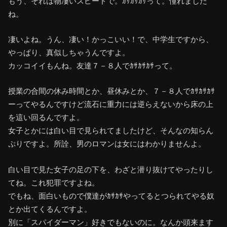
もう、それは物凄いスピードで。ｶｻｶｻｶｻって。憧れました
ね。
凄いよね。うん、凄い！かっこいい！で、中学生ですから、
やっぱり、真似しちゃうんですよ。
カッコイイもんね。友達７－８人でｶｻｶｻｶｻって。
授業の合間の休み時間とか、昼休みとか、７－８人でｶｻｶｻｶｻ
ーってやるんですけど流石に重力には逆らえないから床の上
を這い回るんですよ。
女子とかには白い目で見られてましたけど、そんなの知らん
ぷりですよ。所詮、男のロマンは女にはわかりませんよ。
白い目で見た女子の足の下を、わざと潜り抜けてやったりし
てね。これ犯罪ですよね。
でもね、面白いもので僕達がｶｻｶｻやってるとつられてやる奴
とか出てくるんですよ。
別に「スパイダーマン」好きでもないのに。なんか頭来ます