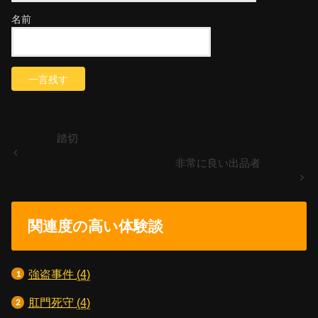
名前
踏切
非常に良い出品者
関連度の高い体験談
強盗事件
(4)
肛門死守
(4)