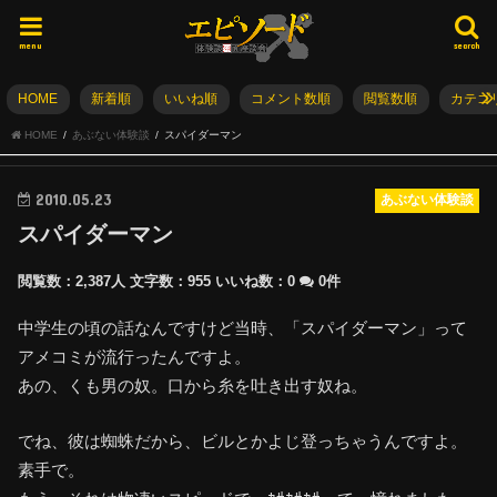
menu
search
HOME
新着順
いいね順
コメント数順
閲覧数順
カテゴ
HOME
あぶない体験談
スパイダーマン
2010.05.23
あぶない体験談
スパイダーマン
閲覧数：2,387人
文字数：955
いいね数：
0
0件
中学生の頃の話なんですけど当時、「スパイダーマン」って
アメコミが流行ったんですよ。
あの、くも男の奴。口から糸を吐き出す奴ね。
でね、彼は蜘蛛だから、ビルとかよじ登っちゃうんですよ。
素手で。