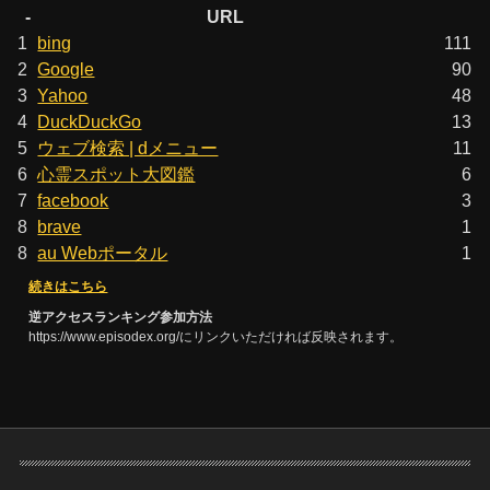
-
URL
1
bing
111
2
Google
90
3
Yahoo
48
4
DuckDuckGo
13
5
ウェブ検索 | dメニュー
11
6
心霊スポット大図鑑
6
7
facebook
3
8
brave
1
8
au Webポータル
1
続きはこちら
逆アクセスランキング参加方法
https://www.episodex.org/にリンクいただければ反映されます。