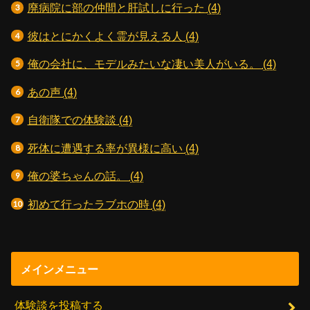
廃病院に部の仲間と肝試しに行った
(4)
彼はとにかくよく霊が見える人
(4)
俺の会社に、モデルみたいな凄い美人がいる。
(4)
あの声
(4)
自衛隊での体験談
(4)
死体に遭遇する率が異様に高い
(4)
俺の婆ちゃんの話。
(4)
初めて行ったラブホの時
(4)
メインメニュー
体験談を投稿する