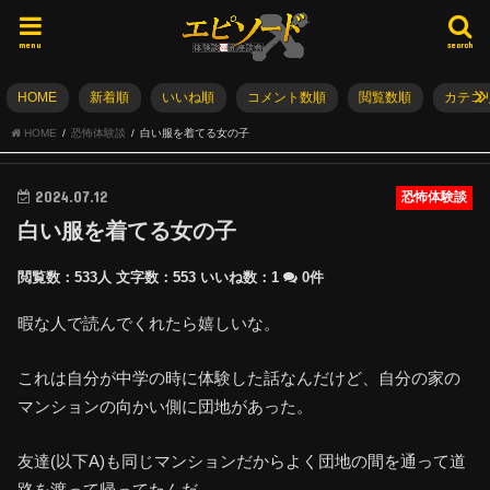
menu
search
HOME
新着順
いいね順
コメント数順
閲覧数順
カテゴ
HOME
恐怖体験談
白い服を着てる女の子
2024.07.12
恐怖体験談
白い服を着てる女の子
閲覧数：533人
文字数：553
いいね数：
1
0件
暇な人で読んでくれたら嬉しいな。
これは自分が中学の時に体験した話なんだけど、自分の家の
マンションの向かい側に団地があった。
友達(以下A)も同じマンションだからよく団地の間を通って道
路を渡って帰ってたんだ。