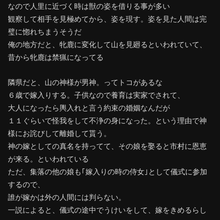
なので人里に近づく時は獣の姿を借りる事が多い
観察して相手を見極めてから、姿を現す。姿を見た人間は完
璧に惚れちまうそうだ
俺の地方だと、牝鹿に変化して山を見廻るといわれていて、
昔から牝鹿は禁猟になってる
隣県だと、山の神様が男神。ってトコがあるな
６歳で嫁入りする。子供なので養育は実家でされて、
大人になったら輿入れと言う約束の婚姻なんだが
１１ぐらいで怪我をして不浄の身になった。という理由で神
様にお詫びして離婚して貰う。
神の嫁としての真名を持ってて、その娘を娶ると市村に恩恵
が来る。といわれている
ただ、集落の他の娘も｢嫁入りの時の侍女｣として儀式に参加
するので、
誰が嫁かは外の人間には判らない。
一説によると、儀式の途中でうけいをして、嫁をきめるらし