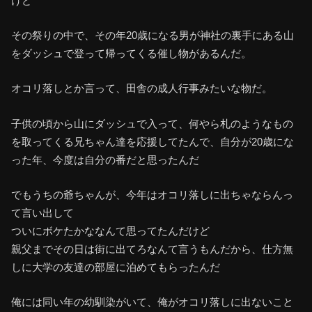
けど
その祭りの中で、その年20歳になる男が神社の裏手にある山
をダッシュで登って帰ってくる催し物があるんだ。
オコリ落しとか言って、田舎の成人行事みたいな物だ。
子供の頃から山にダッシュで入って、何やら札のようなもの
を取ってくる兄ちゃん達を応援してたんで、自分が20歳にな
った年、今度は自分の番だと思ったんだ
でもうちの爺ちゃんが、今年はオコリ落しに出ちゃならんっ
て言い出して
ついにボケたかななんて思ってたんだけど
親父までその日は街に出てろなんて言うもんだから、仕方無
しに大学の友達の部屋に泊めてもらったんだ
俺には同い年の幼馴染がいて、俺がオコリ落しに出ないこと