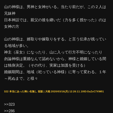
山の神様は、男神と女神がいる。当たり前だが。この２人は
兄妹神
日本神話では、親父の後を継いだ（力を多く授かった）のは
女神の方
山の神様は、婿取りや嫁取りをする。と言う伝承が残ってい
る地域が多い。
神主（巫女）になったり、山に入って行方不明になったり
勿論神様は重婚なんて認めないから、神様と婚姻している間
は独身決定。（その代り、実家は加護を受ける）
婚姻期間は、地域（祀っている神様）に寄って変わる。１年
～死ぬまで。と様々
322 本当にあった怖い名無し 垢版 | 大砲 2020/03/16(月) 12:26:11.10ID:OaZxC7XW01
>>323
>>286