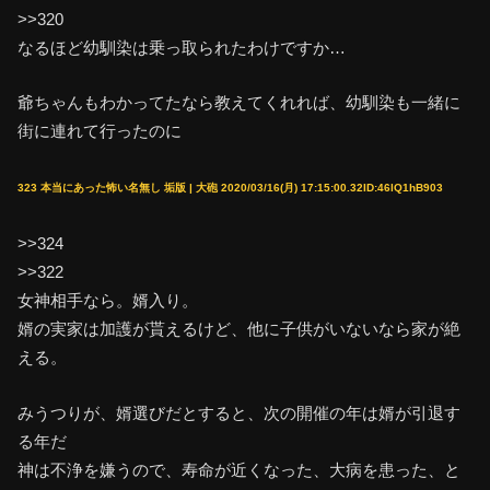
>>320
なるほど幼馴染は乗っ取られたわけですか…
爺ちゃんもわかってたなら教えてくれれば、幼馴染も一緒に
街に連れて行ったのに
323 本当にあった怖い名無し 垢版 | 大砲 2020/03/16(月) 17:15:00.32ID:46lQ1hB903
>>324
>>322
女神相手なら。婿入り。
婿の実家は加護が貰えるけど、他に子供がいないなら家が絶
える。
みうつりが、婿選びだとすると、次の開催の年は婿が引退す
る年だ
神は不浄を嫌うので、寿命が近くなった、大病を患った、と