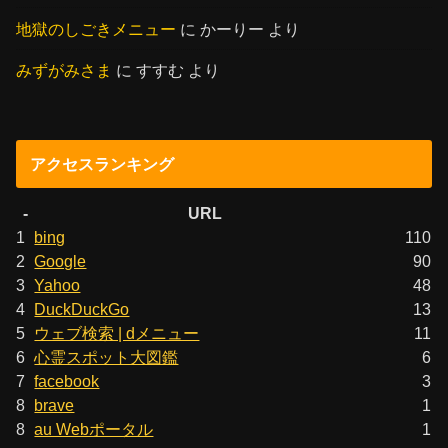
地獄のしごきメニュー
に
かーりー
より
みずがみさま
に
すすむ
より
アクセスランキング
-
URL
1
bing
110
2
Google
90
3
Yahoo
48
4
DuckDuckGo
13
5
ウェブ検索 | dメニュー
11
6
心霊スポット大図鑑
6
7
facebook
3
8
brave
1
8
au Webポータル
1