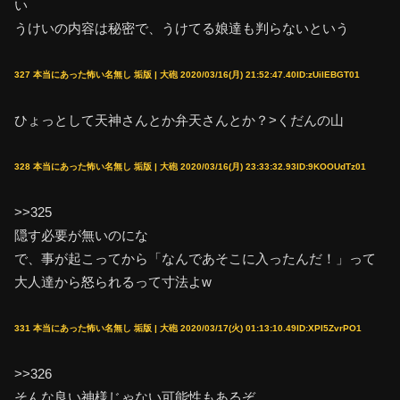
い
うけいの内容は秘密で、うけてる娘達も判らないという
327 本当にあった怖い名無し 垢版 | 大砲 2020/03/16(月) 21:52:47.40ID:zUilEBGT01
ひょっとして天神さんとか弁天さんとか？>くだんの山
328 本当にあった怖い名無し 垢版 | 大砲 2020/03/16(月) 23:33:32.93ID:9KOOUdTz01
>>325
隠す必要が無いのにな
で、事が起こってから「なんであそこに入ったんだ！」って
大人達から怒られるって寸法よw
331 本当にあった怖い名無し 垢版 | 大砲 2020/03/17(火) 01:13:10.49ID:XPI5ZvrPO1
>>326
そんな良い神様じゃない可能性もあるぞ