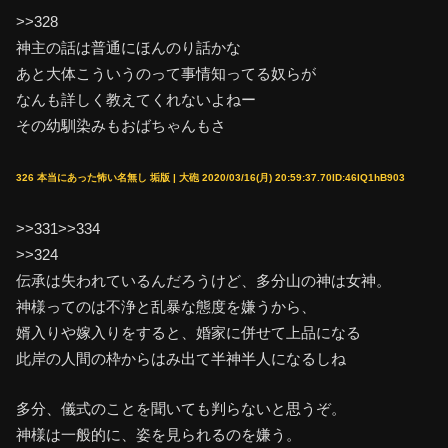
>>328
神主の話は普通にほんのり話かな
あと大体こういうのって事情知ってる奴らが
なんも詳しく教えてくれないよねー
その幼馴染みもおばちゃんもさ
326 本当にあった怖い名無し 垢版 | 大砲 2020/03/16(月) 20:59:37.70ID:46lQ1hB903
>>331>>334
>>324
伝承は失われているんだろうけど、多分山の神は女神。
神様ってのは不浄と乱暴な態度を嫌うから、
婿入りや嫁入りをすると、婚家に併せて上品になる
此岸の人間の枠からはみ出て半神半人になるしね
多分、儀式のことを聞いても判らないと思うぞ。
神様は一般的に、姿を見られるのを嫌う。