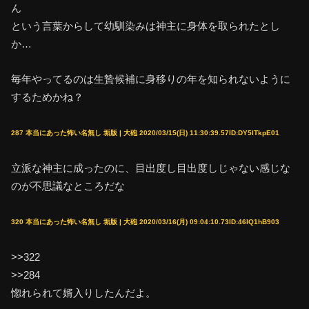
ん
という言葉からして幼馴染みは神主に身体を取られたとし
か…
毎年やってるのは生贄候補に身移りの年を知られないように
するためかね？
287 本当にあった怖い名無し 垢版 | 大砲 2020/03/15(日) 11:30:39.57ID:DY5ITkpE01
立派な神主に成ったのに、目出度し目出度しじゃない感じな
のが不思議なところだな
320 本当にあった怖い名無し 垢版 | 大砲 2020/03/16(月) 09:04:10.73ID:46lQ1hB903
>>322
>>284
惚れられて婿入りしたんだよ。