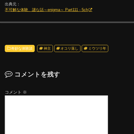
出典元：
不可解な体験、謎な話～enigma～ Part111 - 5ch
奇妙な体験談
神主
オコリ落し
ミウツリ年
コメントを残す
コメント
※