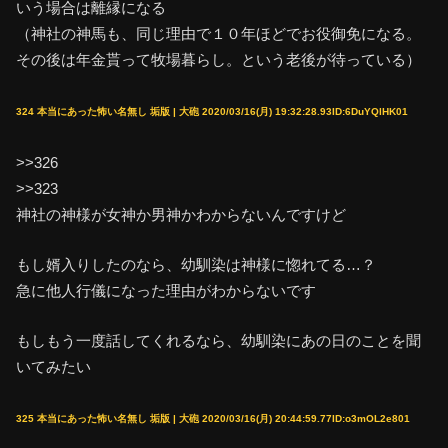
いう場合は離縁になる
（神社の神馬も、同じ理由で１０年ほどでお役御免になる。
その後は年金貰って牧場暮らし。という老後が待っている）
324 本当にあった怖い名無し 垢版 | 大砲 2020/03/16(月) 19:32:28.93ID:6DuYQlHK01
>>326
>>323
神社の神様が女神か男神かわからないんですけど
もし婿入りしたのなら、幼馴染は神様に惚れてる…？
急に他人行儀になった理由がわからないです
もしもう一度話してくれるなら、幼馴染にあの日のことを聞
いてみたい
325 本当にあった怖い名無し 垢版 | 大砲 2020/03/16(月) 20:44:59.77ID:o3mOL2e801