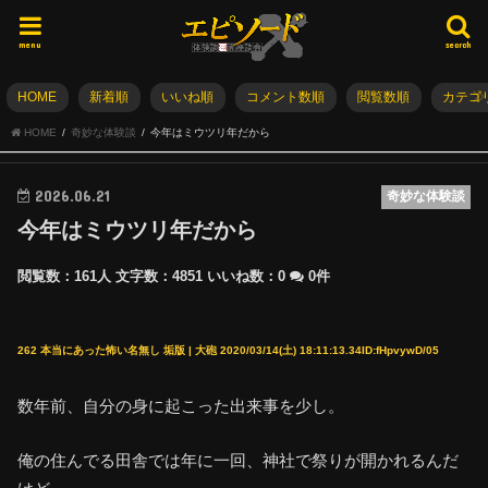
menu
search
HOME
新着順
いいね順
コメント数順
閲覧数順
カテゴ
HOME
奇妙な体験談
今年はミウツリ年だから
2026.06.21
奇妙な体験談
今年はミウツリ年だから
閲覧数：161人
文字数：4851
いいね数：
0
0件
262 本当にあった怖い名無し 垢版 | 大砲 2020/03/14(土) 18:11:13.34ID:fHpvywD/05
数年前、自分の身に起こった出来事を少し。
俺の住んでる田舎では年に一回、神社で祭りが開かれるんだ