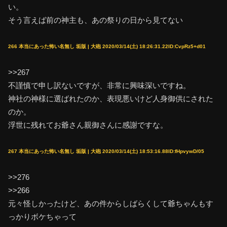
い。
そう言えば前の神主も、あの祭りの日から見てない
266 本当にあった怖い名無し 垢版 | 大砲 2020/03/14(土) 18:26:31.22ID:CvpRz5+d01
>>267
不謹慎で申し訳ないですが、非常に興味深いですね。
神社の神様に選ばれたのか、表現悪いけど人身御供にされた
のか。
浮世に残れてお爺さん親御さんに感謝ですな。
267 本当にあった怖い名無し 垢版 | 大砲 2020/03/14(土) 18:53:16.88ID:fHpvywD/05
>>276
>>266
元々怪しかったけど、あの件からしばらくして爺ちゃんもす
っかりボケちゃって