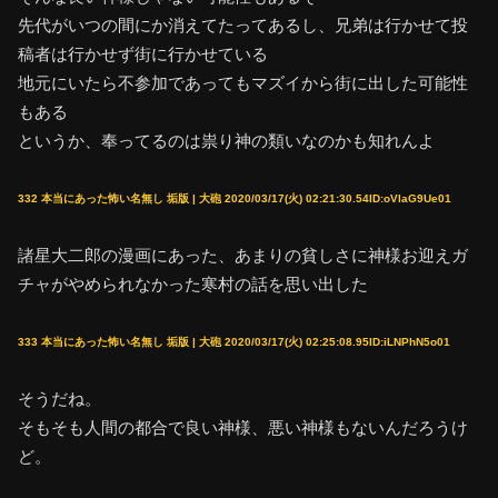
先代がいつの間にか消えてたってあるし、兄弟は行かせて投
稿者は行かせず街に行かせている
地元にいたら不参加であってもマズイから街に出した可能性
もある
というか、奉ってるのは祟り神の類いなのかも知れんよ
332 本当にあった怖い名無し 垢版 | 大砲 2020/03/17(火) 02:21:30.54ID:oVlaG9Ue01
諸星大二郎の漫画にあった、あまりの貧しさに神様お迎えガ
チャがやめられなかった寒村の話を思い出した
333 本当にあった怖い名無し 垢版 | 大砲 2020/03/17(火) 02:25:08.95ID:iLNPhN5o01
そうだね。
そもそも人間の都合で良い神様、悪い神様もないんだろうけ
ど。